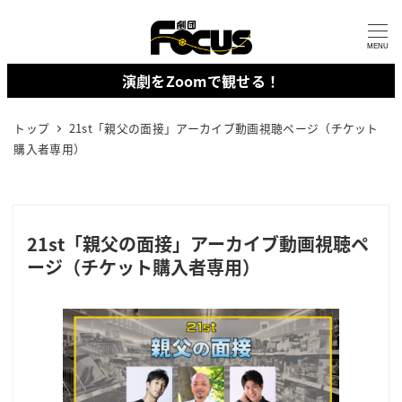
メ
イ
MENU
ン
演劇をZoomで観せる！
コ
ン
トップ
21st「親父の面接」アーカイブ動画視聴ページ（チケット
テ
購入者専用）
ン
ツ
へ
21st「親父の面接」アーカイブ動画視聴ペ
移
ージ（チケット購入者専用）
動