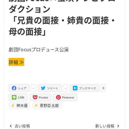
ダクション
「兄貴の面接・姉貴の面接・
母の面接」
劇団Focusプロデュース公演
詳細 ≫
-
-
0
シェア
ツイート
ブックマーク
LINE
Pocket
Pinterest
神木優
菅野臣太朗
古い投稿
新しい投稿