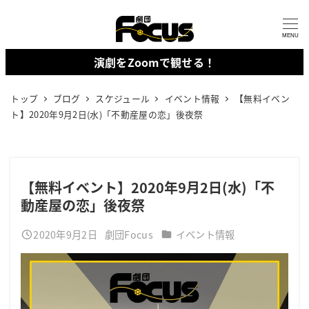
メ
イ
MENU
ン
演劇をZoomで観せる！
コ
ン
トップ
ブログ
スケジュール
イベント情報
【無料イベン
テ
ト】2020年9月2日(水)「不動産屋の恋」後夜祭
ン
ツ
へ
【無料イベント】2020年9月2日(水)「不
移
動産屋の恋」後夜祭
動
カテゴリー
2020年9月2日
劇団Focus
イベント情報
投稿日
著
者