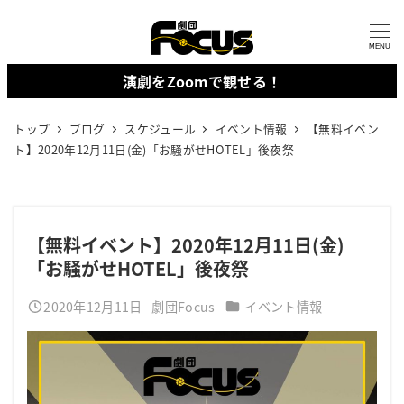
メ
イ
MENU
ン
演劇をZoomで観せる！
コ
ン
トップ
ブログ
スケジュール
イベント情報
【無料イベン
テ
ト】2020年12月11日(金)「お騒がせHOTEL」後夜祭
ン
ツ
へ
【無料イベント】2020年12月11日(金)
移
「お騒がせHOTEL」後夜祭
動
カテゴリー
2020年12月11日
劇団Focus
イベント情報
投稿日
著
者