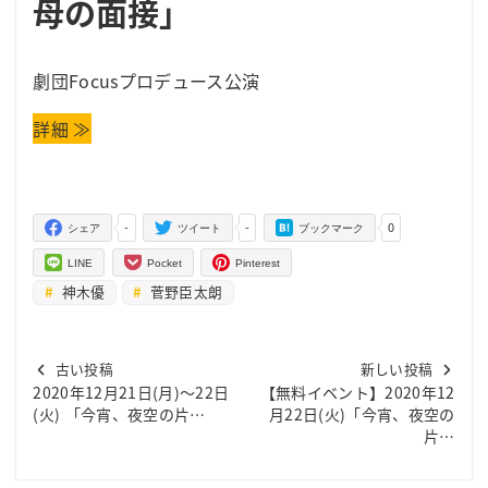
母の面接」
劇団Focusプロデュース公演
詳細 ≫
-
-
0
シェア
ツイート
ブックマーク
LINE
Pocket
Pinterest
神木優
菅野臣太朗
古い投稿
新しい投稿
2020年12月21日(月)～22日
【無料イベント】2020年12
(火) 「今宵、夜空の片…
月22日(火)「今宵、夜空の
片…