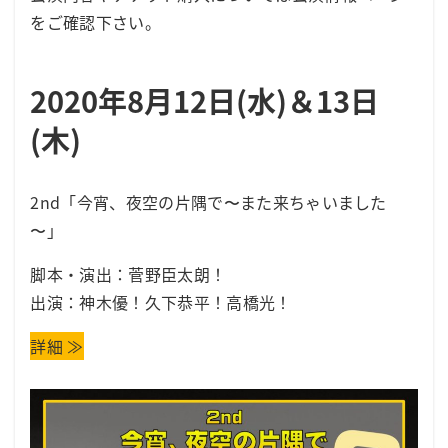
をご確認下さい。
2020年8月12日(水)＆13日
(木)
2nd「今宵、夜空の片隅で〜また来ちゃいました
〜」
脚本・演出：菅野臣太朗！
出演：神木優！久下恭平！高橋光！
詳細 ≫