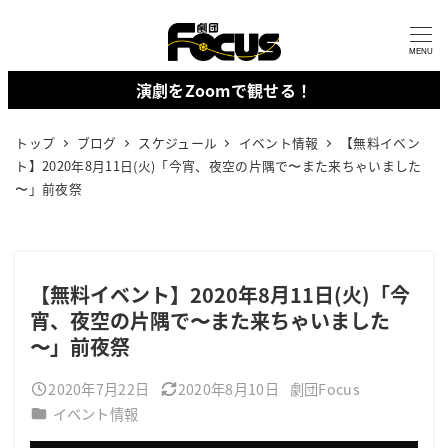
メ
イ
MENU
ン
演劇をZoomで観せる！
コ
ン
トップ
ブログ
スケジュール
イベント情報
【無料イベン
テ
ト】2020年8月11日(火)「今宵、夜空の片隅で〜また来ちゃいました
ン
〜」前夜祭
ツ
へ
移
【無料イベント】2020年8月11日(火)「今
動
宵、夜空の片隅で〜また来ちゃいました
〜」前夜祭
2020年7月22日
2020年8月10日
劇団Focus
投稿日
更新日
著
カテゴリー
イベント情報
者