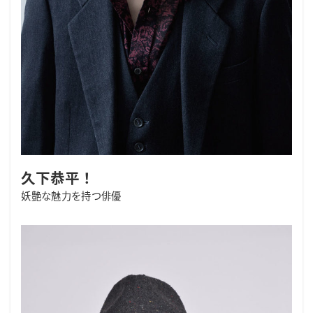
久下恭平！
妖艶な魅力を持つ俳優