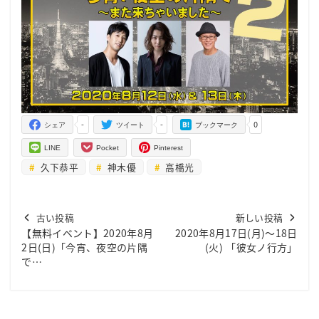
-
-
0
シェア
ツイート
ブックマーク
LINE
Pocket
Pinterest
久下恭平
神木優
高橋光
古い投稿
新しい投稿
【無料イベント】2020年8月
2020年8月17日(月)～18日
2日(日)「今宵、夜空の片隅
(火) 「彼女ノ行方」
で…