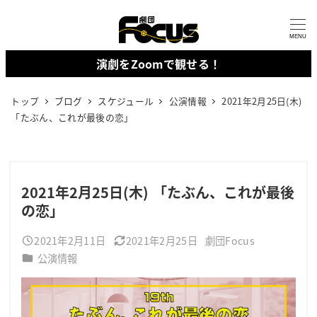
メ
イ
MENU
ン
演劇をZoomで観せる！
コ
ン
トップ
ブログ
スケジュール
公演情報
2021年2月25日(木)
テ
「たぶん、これが最後の恋」
ン
ツ
へ
2021年2月25日(木) 「たぶん、これが最後
移
の恋」
動
2021年2月11日
2021年2月25日
劇団Focus
投稿日
更新日
著
カテゴリー
公演情報
者