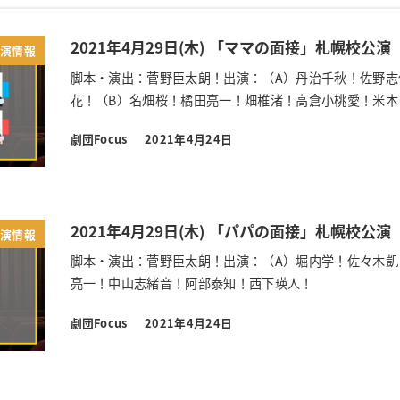
2021年4月29日(木) 「ママの面接」札幌校公演
公演情報
脚本・演出：菅野臣太朗！出演：（A）丹治千秋！佐野志
花！（B）名畑桜！橘田亮一！畑椎渚！高倉小桃愛！米本
劇団Focus
2021年4月24日
投稿日
2021年4月29日(木) 「パパの面接」札幌校公演
公演情報
脚本・演出：菅野臣太朗！出演：（A）堀内学！佐々木凱
亮一！中山志緒音！阿部泰知！西下瑛人！
劇団Focus
2021年4月24日
投稿日