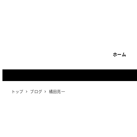
メ
イ
ン
コ
ン
テ
ホーム
ン
ツ
へ
移
動
トップ
ブログ
橘田亮一