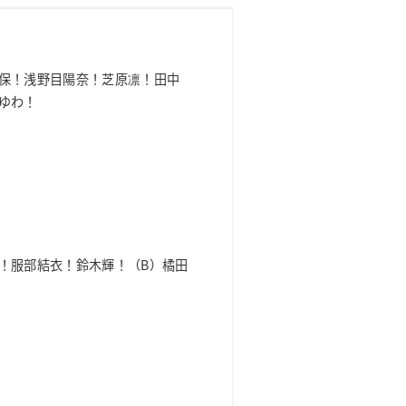
保！浅野目陽奈！芝原凛！田中
ゆわ！
！服部結衣！鈴木輝！（B）橘田